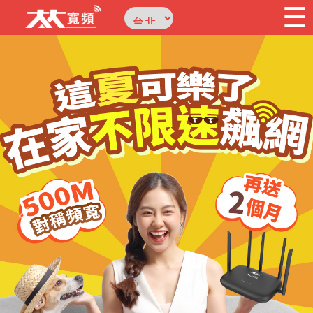
☰
×
Previous
Nex