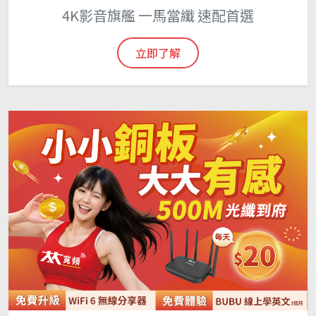
4K影音旗艦 一馬當纖 速配首選
立即了解